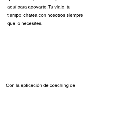
aquí para apoyarte. Tu viaje, tu
tiempo; chatea con nosotros siempre
que lo necesites.
Tecnología
avanzada
Con la aplicación de coaching de
Onset Strength, ¡tu viaje de fitness, a tu
manera! Registra entrenamientos,
supervisa la nutrición y mucho más,
todo en una práctica aplicación. Lo
queremos poner lo mas fácil posible